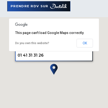
PRENDRE RDV SUR
CENTRE ESSENTIAL
This page can't load Google Maps correctly.
24 Cours du Danube, 77700 Serris,
OK
Do you own this website?
France
01 41 31 31 26