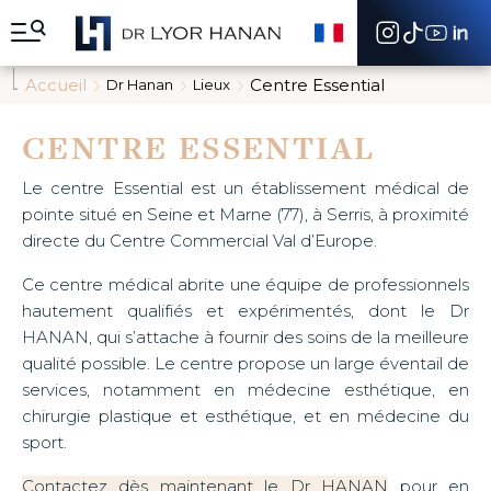
A
l
l
e
Accueil
Centre Essential
Dr Hanan
Lieux
r
d
i
CENTRE ESSENTIAL
r
e
Le centre Essential est un établissement médical de
c
pointe situé en Seine et Marne (77), à Serris, à proximité
t
e
directe du Centre Commercial Val d’Europe.
m
e
Ce centre médical abrite une équipe de professionnels
n
hautement qualifiés et expérimentés, dont le Dr
t
HANAN, qui s’attache à fournir des soins de la meilleure
a
u
qualité possible. Le centre propose un large éventail de
c
services, notamment en médecine esthétique, en
o
chirurgie plastique et esthétique, et en médecine du
n
sport.
t
e
Contactez dès maintenant le Dr HANAN
pour en
n