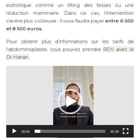
esthétique comme un lifting des fesses ou une
réduction mammaire. Dans ce cas, l’intervention
s’avère plus coûteuse : il vous faudra payer
entre 6 500
et 8 500 euros.
Pour obtenir plus d’informations sur les tarifs de
l’abdominoplastie, vous pouvez prendre
RDV avec le
Dr Hanan
.
L
e
c
t
e
u
r
v
i
d
é
00:00
00:38
o