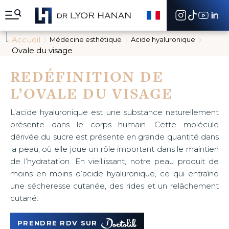
A
l
l
e
Accueil
Médecine esthétique
Acide hyaluronique
r
Ovale du visage
d
i
REDÉFINITION DE
r
e
L’OVALE DU VISAGE
c
t
e
L’acide hyaluronique est une substance naturellement
m
présente dans le corps humain. Cette molécule
e
dérivée du sucre est présente en grande quantité dans
n
la peau, où elle joue un rôle important dans le maintien
t
a
de l’hydratation. En vieillissant, notre peau produit de
u
moins en moins d’acide hyaluronique, ce qui entraîne
c
une sécheresse cutanée, des rides et un relâchement
o
cutané.
n
t
e
PRENDRE RDV SUR
n